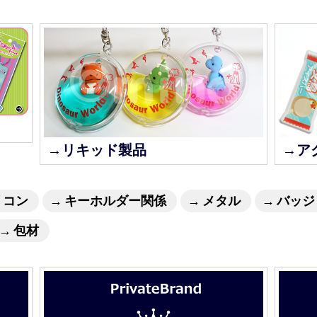
→リキッド製品
→ア
リコン
キーホルダー関係
メタル
バッジ
包材