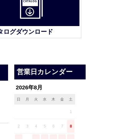
タログダウンロード
営業日カレンダー
2026年8月
日
月
火
水
木
金
土
1
2
3
4
5
6
7
8